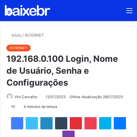
Procur
M
por
Início
/
INTERNET
INTERNET
192.168.0.100 Login, Nome
de Usuário, Senha e
Configurações
Vini Carvalho
12/07/2023
Última Atualização 28/07/2023
10
4 minutos de leitura
Facebook
Twitter
Linkedin
Tumblr
Pinterest
Pocket
Skype
Mess
Viber