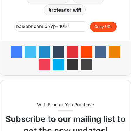
roteador wifi
Copy URL
Facebook
Twitter
Linkedin
Tumblr
Pinterest
Reddit
VK
OK
Pocket
Skype
Compartilhar via e-mail
Imprimir
With Product You Purchase
Subscribe to our mailing list to
get the new updates!