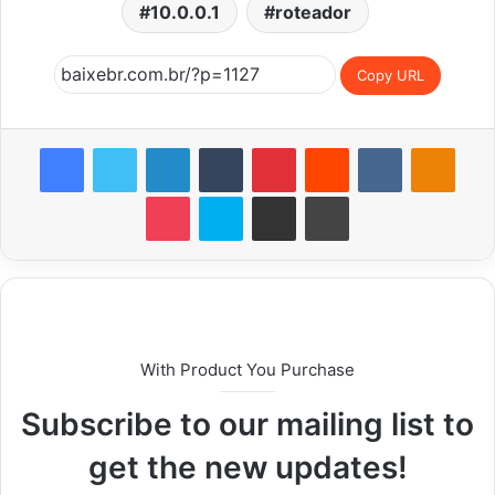
10.0.0.1
roteador
Copy URL
Facebook
Twitter
Linkedin
Tumblr
Pinterest
Reddit
VK
OK
Pocket
Skype
Compartilhar via e-mail
Imprimir
With Product You Purchase
Subscribe to our mailing list to
get the new updates!