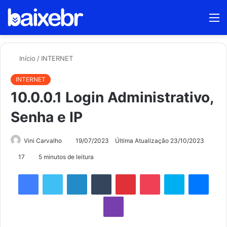
Procur
M
por
Início
/
INTERNET
INTERNET
10.0.0.1 Login Administrativo,
Senha e IP
Vini Carvalho
19/07/2023
Última Atualização 23/10/2023
17
5 minutos de leitura
Facebook
Twitter
Linkedin
Tumblr
Pinterest
Pocket
Skype
Mess
Viber