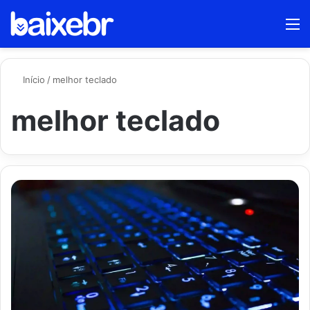
Procur
M
por
Início
/
melhor teclado
melhor teclado